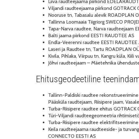
Liiva raudteejaama piirkond EDELARAU
Viljandi raudteejaama piirkond GOTRACK
Nooruse tn, Tabasalu alevik ROADPLAN 
Tallinna Loomaaia Tiigriorg SWECO PROJ
Tapa-Narva raudtee, Narva raudteejaam
Balti jaama piirkond EESTI RAUDTEE AS
Endla-Veerenni raudtee EESTI RAUDTEE
Laseri ja Raudtee tn, Tartu ROADPLAN O
Kivila, Pihlaka, Viirpuu tn, Kangru küla, K
Jõhvi raudteejaam – Mäetehnika ühend
Ehitusgeodeetiline teeninda
Tallinn-Paldiski raudtee rekonstrueerimine
Pääsküla raudtejaam, Riisipere jaam, V
Turba-Riisipere raudtee ehitus GOTRACK
Türi-Viljandi raudteegeomeetria rihtimi
Turba-Riisipere raudtee elektrifitseerimi
Keila raudteejaama raudteeside- ja turvang
CONNECTO EESTI AS