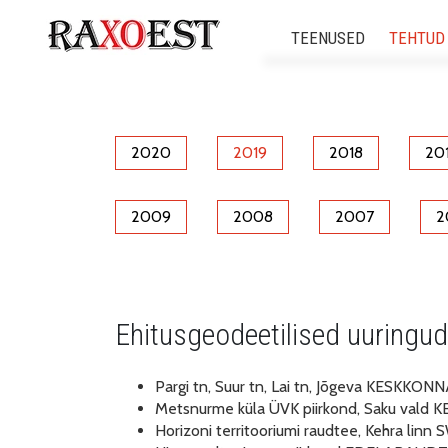
TEENUSED
TEHTUD
Ehitusgeodeetilis
Ehitusgeodeetilised
2020
2019
2018
20
3d skaneerim
2009
2008
2007
2
Insenertehnilised ge
Mehitamata õhus
Ehitusgeodeetilised uuringud
Modelleerimine ja digitaal
Pargi tn, Suur tn, Lai tn, Jõgeva KESKK
Metsnurme küla ÜVK piirkond, Saku val
Horizoni territooriumi raudtee, Kehra li