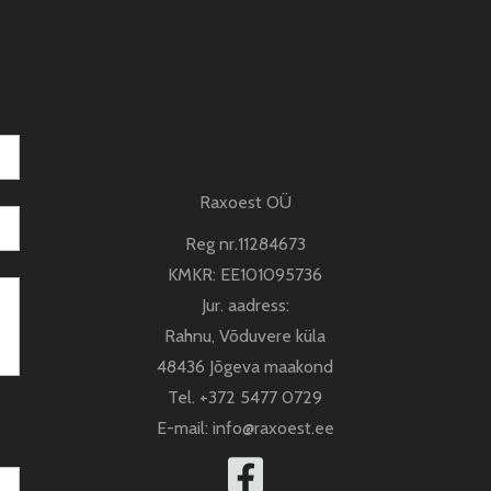
Raxoest OÜ
Reg nr.11284673
KMKR: EE101095736
Jur. aadress:
Rahnu, Võduvere küla
48436 Jõgeva maakond
Tel.
+372 5477 0729
E-mail:
info@raxoest.ee