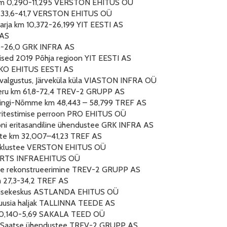
km 0,290-11,295 VERSTON EHITUS OÜ
 33,6-41,7 VERSTON EHITUS OÜ
arja km 10,372-26,199 YIT EESTI AS
 AS
,6-26,0 GRK INFRA AS
sed 2019 Põhja regioon YIT EESTI AS
RKO EHITUS EESTI AS
a valgustus, Järveküla küla VIASTON INFRA OÜ
ru km 61,8-72,4 TREV-2 GRUPP AS
Kilingi-Nõmme km 48,443 – 58,799 TREF AS
ritestimise perroon PRO EHITUS OÜ
oni eritasandiline ühendustee GRK INFRA AS
ete km 32,007–41,23 TREF AS
iiklustee VERSTON EHITUS OÜ
nn RTS INFRAEHITUS OÜ
eede rekonstrueerimine TREV-2 GRUPP AS
km 27,3-34,2 TREF AS
ervisekeskus ASTLANDA EHITUS OÜ
ruusia haljak TALLINNA TEEDE AS
m 0,140-5,69 SAKALA TEED OÜ
ka-Saatse ühendustee TREV-2 GRUPP AS