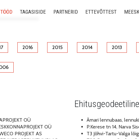
 TÖÖD
TAGASISIDE
PARTNERID
ETTEVÕTTEST
MEES
ed tööd
 uuringud
17
2016
2015
2014
2013
ine
006
odeesiatööd
õidukid
Ehitusgeodeetilin
ne ehitus (BIM)
ONNAPROJEKT OÜ
Ämari lennubaas, lennuk
d KESKKONNAPROJEKT OÜ
P.Kerese tn 14, Narva 
nn SWECO PROJEKT AS
T3 Jõhvi-Tartu-Valga lõi