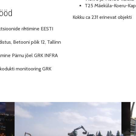
T25 Mäeküla-Koeru-Ka
tööd
Kokku ca 231 erinevat objekti
ktsioonide rihtimine EESTI
stus, Betooni põik 12, Tallinn
itamine Pärnu jõel GRK INFRA
ökodukti monitooring GRK