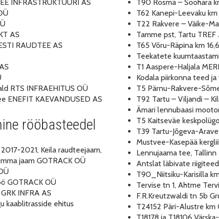
DTEE INFRASTRUKTUURI AS
T90 Rosma – Soohara 
 OÜ
T62 Kanepi-Leevaku km
OÜ
T22 Rakvere – Väike-Ma
EKT AS
Tamme pst, Tartu TREF
 EESTI RAUDTEE AS
T65 Võru-Räpina km 16
Teekatete kuumtaastami
 AS
T1 Aaspere-Haljala ME
Ü
Kodala piirkonna teed j
iili vald RTS INFRAEHITUS OÜ
T5 Pärnu-Rakvere-Sõme
ustee ENEFIT KAEVANDUSED AS
T92 Tartu – Viljandi – 
Ämari lennubaasi mooto
mine rööbasteedel
T5 Kaitseväe keskpolüg
T39 Tartu-Jõgeva-Arav
Mustvee-Kasepää kergl
 2017-2021, Keila raudteejaam,
Lennujaama tee, Talli
asalemma jaam GOTRACK OÜ
Antslat läbivate riigit
 OÜ
T90_Niitsiku-Karisilla 
setöö GOTRACK OÜ
Tervise tn 1, Ahtme T
ne GRK INFRA AS
F.R.Kreutzwaldi tn 5b G
u kaablitrasside ehitus
T24152 Päri-Alustre k
T18178 ja T18106 Värs