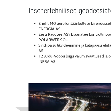
Insenertehnilised geodeesia
Enefit 140 aerofontäänkollete kiirendusse
ENERGIA AS
Eesti Raudtee AS’i kraanatee kontrollmõõdi
POLARWERK OÜ
Sindi paisu likvideerimine ja kalapääsu eh
AS
T2 Ardu-Võõbu lõigu vajumisvaatlused ja 
INFRA AS