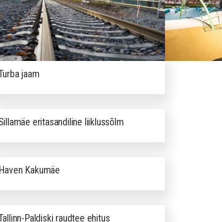
Turba jaam
Sillamäe eritasandiline liiklussõlm
Haven Kakumäe
Tallinn-Paldiski raudtee ehitus