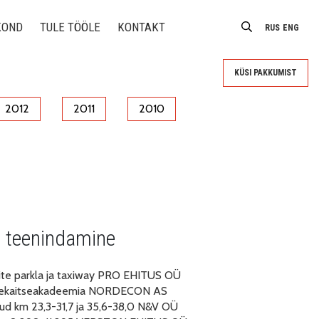
KOND
TULE TÖÖLE
KONTAKT
RUS
ENG
KÜSI PAKKUMIST
2012
2011
2010
e teenindamine
ite parkla ja taxiway PRO EHITUS OÜ
Sisekaitseakadeemia NORDECON AS
gud km 23,3-31,7 ja 35,6-38,0 N&V OÜ