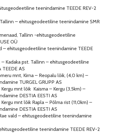
ehitusgeodeetiline teenindamine TEEDE REV-2
Tallinn – ehitusgeodeetiline teenindamine SMR
enaad, Tallinn -ehitusgeodeetiline
TUSE OÜ
ld – ehitusgeodeetiline teenindamine TEEDE
. – Kadaka pst. Tallinn – ehitusgeodeetiline
A TEEDE AS
eru mnt, Kirna – Reopalu lõik, (4,0 km) –
enindamine TURGEL GRUPP AS
 Kergu mnt lõik Kaisma – Kergu (3,5km) –
nindamine DESTIA EESTI AS
 Kergu mnt lõik Rapla – Põlma rist (11,0km) –
nindamine DESTIA EESTI AS
 Rae vald – ehitusgeodeetiline teenindamine
 ehitusgeodeetiline teenindamine TEEDE REV-2