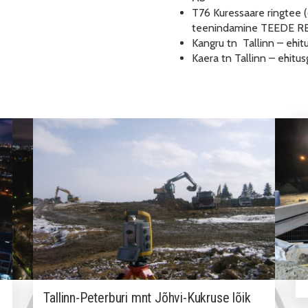
T76 Kuressaare ringtee 
teenindamine TEEDE R
Kangru tn Tallinn – ehi
Kaera tn Tallinn – ehit
Tallinn-Peterburi mnt Jõhvi-Kukruse lõik