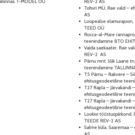
d Tallinnas T-MODEL OÜ
REV-2 AS
Tohvri MÜ, Rae vald – 
AS
Loopealse elamurajoon, 
TEED OÜ
Rocca-al-Mare rannaprom
teenindamine BTO EHI
Vaida saekaater, Rae va
REV-2 AS
Pärnu mnt. lõik Laane tn
teenindamine TALLINN
T5 Pärnu – Rakvere – Sõm
ehitusgeodeetiline te
T27 Rapla – Järvakandi –
ehitusgeodeetiline tee
T27 Rapla – Järvakandi –
ehitusgeodeetiline tee
Lookivi tööstuspiirkond,
TEEDE REV-2 AS
Salme küla, Saaremaa –
AS