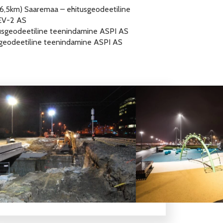
(6,5km) Saaremaa – ehitusgeodeetiline
EV-2 AS
tusgeodeetiline teenindamine ASPI AS
usgeodeetiline teenindamine ASPI AS
Turba jaam
Tallinn-Tartu mnt Ardu-Võõbu lõik
Tallinn-Rapla raudtee