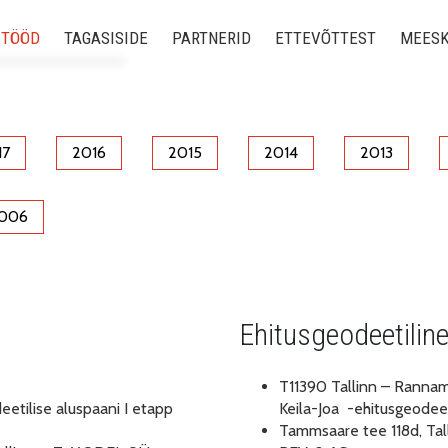
 TÖÖD
TAGASISIDE
PARTNERID
ETTEVÕTTEST
MEES
ed tööd
 uuringud
17
2016
2015
2014
2013
ine
006
odeesiatööd
õidukid
Ehitusgeodeetilin
ne ehitus (BIM)
T11390 Tallinn – Rannam
eetilise aluspaani I etapp
Keila-Joa -ehitusgeode
Tammsaare tee 118d, Tal