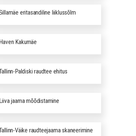
Sillamäe eritasandiline liiklussõlm
Haven Kakumäe
Tallinn-Paldiski raudtee ehitus
Liiva jaama mõõdistamine
Tallinn-Väike raudteejaama skaneerimine