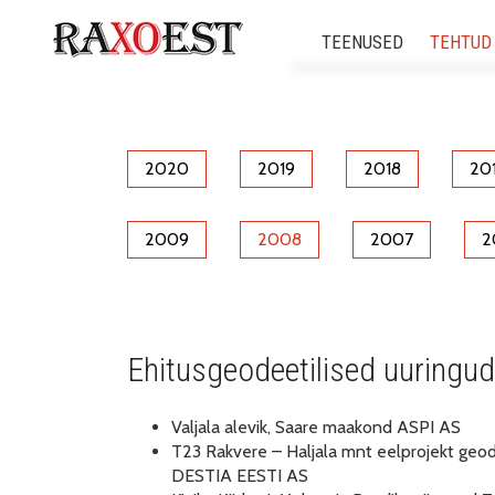
TEENUSED
TEHTUD
Ehitusgeodeetilis
Ehitusgeodeetilised
2020
2019
2018
20
3d skaneerim
2009
2008
2007
2
Insenertehnilised ge
Mehitamata õhus
Ehitusgeodeetilised uuringud
Modelleerimine ja digitaal
Valjala alevik, Saare maakond ASPI AS
T23 Rakvere – Haljala mnt eelprojekt geod
DESTIA EESTI AS