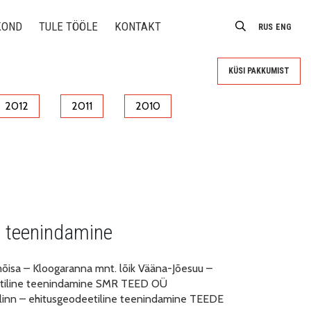
KOND
TULE TÖÖLE
KONTAKT
RUS
ENG
KÜSI PAKKUMIST
2012
2011
2010
e teenindamine
õisa – Kloogaranna mnt. lõik Vääna-Jõesuu –
etiline teenindamine SMR TEED OÜ
linn – ehitusgeodeetiline teenindamine TEEDE