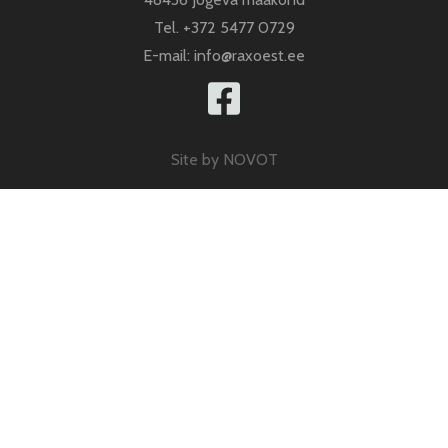
Tel.
+372 5477 0729
E-mail:
info@raxoest.ee
Site by
NOVOT