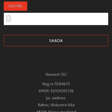
LISA FAIL
Raxoest OÜ
Reg nr.11284673
KMKR: EE101095736
Jur. aadress:
Rahnu, Võduvere küla
48436 Jõgeva maakond