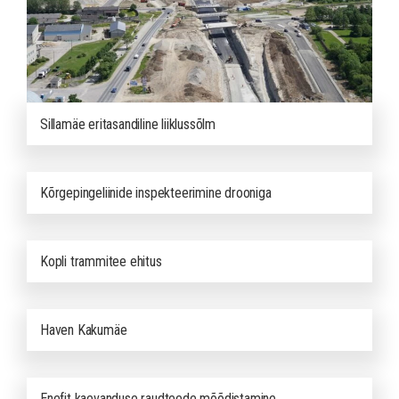
Sillamäe eritasandiline liiklussõlm
Kõrgepingeliinide inspekteerimine drooniga
Kopli trammitee ehitus
Haven Kakumäe
Enefit kaevanduse raudteede mõõdistamine