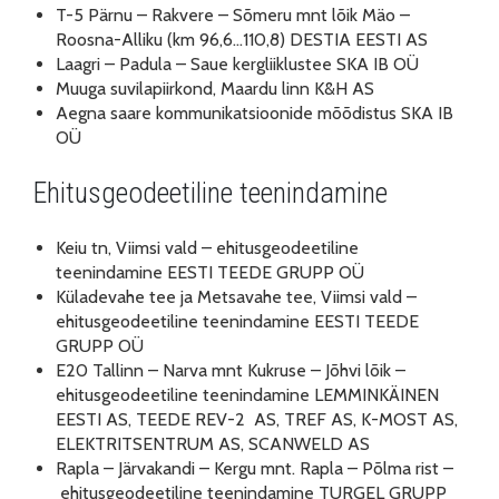
T-5 Pärnu – Rakvere – Sõmeru mnt lõik Mäo –
Roosna-Alliku (km 96,6…110,8) DESTIA EESTI AS
Laagri – Padula – Saue kergliiklustee SKA IB OÜ
Muuga suvilapiirkond, Maardu linn K&H AS
Aegna saare kommunikatsioonide mõõdistus SKA IB
OÜ
Ehitusgeodeetiline teenindamine
Keiu tn, Viimsi vald – ehitusgeodeetiline
teenindamine EESTI TEEDE GRUPP OÜ
Küladevahe tee ja Metsavahe tee, Viimsi vald –
ehitusgeodeetiline teenindamine EESTI TEEDE
GRUPP OÜ
E20 Tallinn – Narva mnt Kukruse – Jõhvi lõik –
ehitusgeodeetiline teenindamine LEMMINKÄINEN
EESTI AS, TEEDE REV-2 AS, TREF AS, K-MOST AS,
ELEKTRITSENTRUM AS, SCANWELD AS
Rapla – Järvakandi – Kergu mnt. Rapla – Põlma rist –
ehitusgeodeetiline teenindamine TURGEL GRUPP