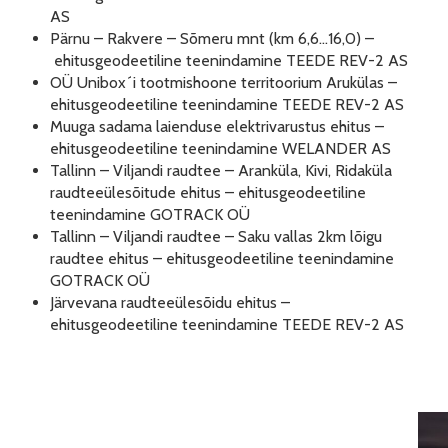
AS
Pärnu – Rakvere – Sõmeru mnt (km 6,6…16,0) –
ehitusgeodeetiline teenindamine TEEDE REV-2 AS
OÜ Unibox´i tootmishoone territoorium Arukülas –
ehitusgeodeetiline teenindamine TEEDE REV-2 AS
Muuga sadama laienduse elektrivarustus ehitus –
ehitusgeodeetiline teenindamine WELANDER AS
Tallinn – Viljandi raudtee – Aranküla, Kivi, Ridaküla
raudteeülesõitude ehitus – ehitusgeodeetiline
teenindamine GOTRACK OÜ
Tallinn – Viljandi raudtee – Saku vallas 2km lõigu
raudtee ehitus – ehitusgeodeetiline teenindamine
GOTRACK OÜ
Järvevana raudteeülesõidu ehitus –
ehitusgeodeetiline teenindamine TEEDE REV-2 AS