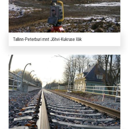
Tallinn-Peterburi mnt Jõhvi-Kukruse lõik