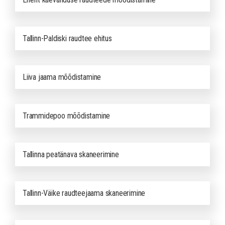
Tallinn-Paldiski raudtee ehitus
Liiva jaama mõõdistamine
Trammidepoo mõõdistamine
Tallinna peatänava skaneerimine
Tallinn-Väike raudteejaama skaneerimine