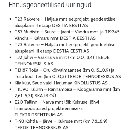
Ehitusgeodeetilised uuringud
T23 Rakvere – Haljala mnt eelprojekt, geodeetilise
alusplaani II etapp DESTIA EESTI AS
T57 Mudiste – Suure – Jaani – Vändra mnt ja T19245
Vändra – Kalmaru mnt DESTIA EESTI AS
T23 Rakvere – Haljala mnt eelprojekt, geodeetilise
alusplaani III etapp DESTIA EESTI AS
T32 Jõhvi – Vasknarva mnt (km 0,0…8,4) TEEDE
TEHNOKESKUS AS
T13187 Toila – Oru kõrvalmaantee (km 0,15…0,9) ja
Toila kooli tee (km 0…0,3) TEEDE TEHNOKESKUS AS
Kiia küla, Saue vald, Harjumaa KINDLUSTUS AS
T11390 Tallinn – Rannamõisa – Kloogaranna mnt (km
2,61…5,31) SKA IB OÜ
E20 Tallinn – Narva mnt lõik Kukruse-Jõhvi
lisamõõdistused projekteerimiseks
ELEKTRITSENTRUM AS
T-93 Kohtla – Järve – Kukruse mnt (km 7,8…8,9)
TEEDE TEHNOKESKUS AS