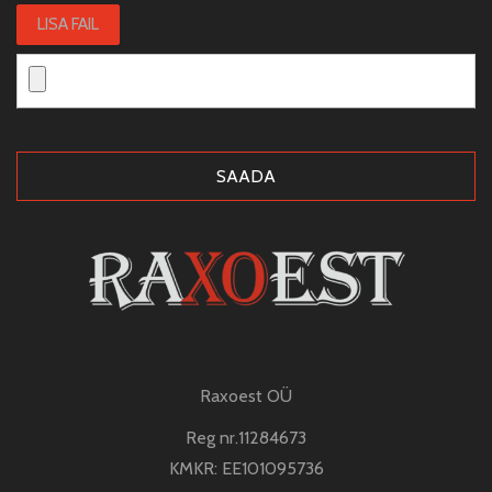
LISA FAIL
Raxoest OÜ
Reg nr.11284673
KMKR: EE101095736