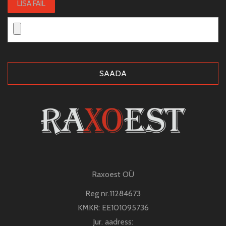
LISA FAIL
Raxoest OÜ
Reg nr.11284673
KMKR: EE101095736
Jur. aadress: