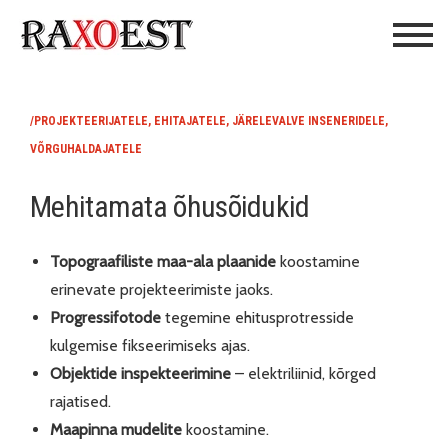
/PROJEKTEERIJATELE, EHITAJATELE, JÄRELEVALVE INSENERIDELE,
VÕRGUHALDAJATELE
Mehitamata õhusõidukid
Topograafiliste maa-ala plaanide
koostamine
erinevate projekteerimiste jaoks.
Progressifotode
tegemine ehitusprotresside
kulgemise fikseerimiseks ajas.
Objektide
inspekteerimine
– elektriliinid, kõrged
rajatised.
Maapinna mudelite
koostamine.