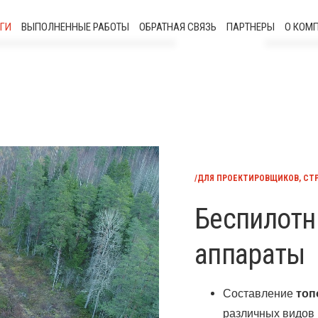
ГИ
ВЫПОЛНЕННЫЕ РАБОТЫ
ОБРАТНАЯ СВЯЗЬ
ПАРТНЕРЫ
О КОМ
роительно-геодезические работы
ительно-геодезические изыскания
3d-сканирование
/ДЛЯ ПРОЕКТИРОВЩИКОВ, СТ
нерно-технические геодезические
Беспилотн
работы
аппараты
спилотные летательные аппараты
Составление
топ
Моделирование и цифровое
различных видов 