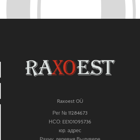
Raxoest OÜ
Рег № 11284673
НСО: EE101095736
юр. адрес
Рахну, деревня Выдувере