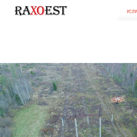
УСЛУ
Ст
Стро
Инже
Бе