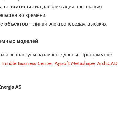
а строительства
для фиксации протекания
ельства во времени.
ие
объектов
– линий электропередач, высоких
емных моделей
.
 мы используем различные дроны. Программное
,
Trimble Business Center
,
Agisoft Metashape
,
ArchiCAD
Energia AS