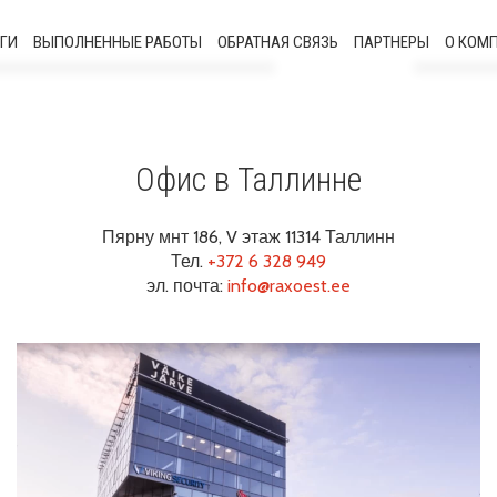
ГИ
ВЫПОЛНЕННЫЕ РАБОТЫ
ОБРАТНАЯ СВЯЗЬ
ПАРТНЕРЫ
О КОМ
роительно-геодезические работы
ительно-геодезические изыскания
Офис в Таллинне
3d-сканирование
Пярну мнт 186, V этаж 11314 Таллинн
Тел.
+372 6 328 949
нерно-технические геодезические
эл. почта:
info@raxoest.ee
работы
спилотные летательные аппараты
Моделирование и цифровое