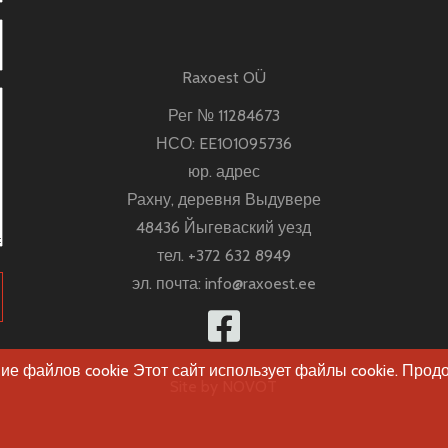
Raxoest OÜ
Рег № 11284673
НСО: EE101095736
юр. адрес
Рахну, деревня Выдувере
48436 Йыгеваский уезд
тел.
+372 632 8949
эл. почта:
info@raxoest.ee
е файлов cookie Этот сайт использует файлы cookie. Прод
Site by
NOVOT