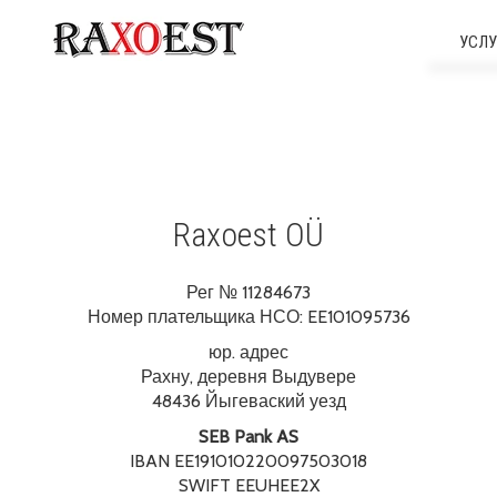
УСЛУ
Ст
Стро
Raxoest OÜ
Инже
Рег № 11284673
Номер плательщика НСО: EE101095736
юр. адрес
Рахну, деревня Выдувере
Бе
48436 Йыгеваский уезд
SEB Pank AS
IBAN EE191010220097503018
SWIFT EEUHEE2X