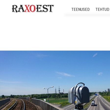
TEENUSED
TEHTUD
Ehitusgeodeetilis
Ehitusgeodeetilised
3d skaneerim
Insenertehnilised ge
Mehitamata õhus
Modelleerimine ja digitaal