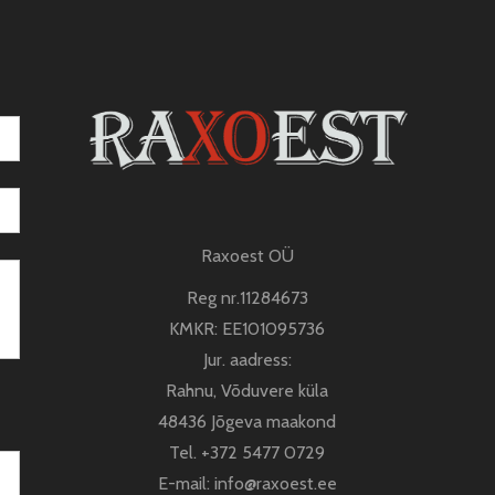
Raxoest OÜ
Reg nr.11284673
KMKR: EE101095736
Jur. aadress:
Rahnu, Võduvere küla
48436 Jõgeva maakond
Tel.
+372 5477 0729
E-mail:
info@raxoest.ee