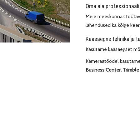
Oma ala professionaali
Meie meeskonnas töötava
lahendused ka kõige keer
Kaasaegne tehnika ja t
Kasutame kaasaegset mõ
Kameraatöödel kasutame l
Business Center, Trimbl