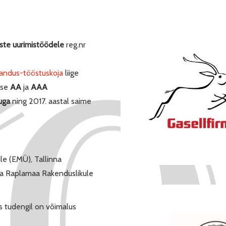
iste uurimistöödele
reg.nr
andus-tööstuskoja
liige
use
AA
ja
AAA
uga
ning 2017. aastal saime
ile (EMÜ), Tallinna
 ja Raplamaa Rakenduslikule
s tudengil on võimalus