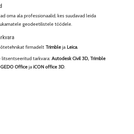
d
d oma ala professionaalid, kes suudavad leida
ukamatele geodeetilistele töödele.
arkvara
õtetehnikat firmadelt
Trimble
ja
Leica
.
itsentseeritud tarkvara:
Autodesk Civil 3D,
Trimble
e GEDO Office
ja
iCON office 3D
.