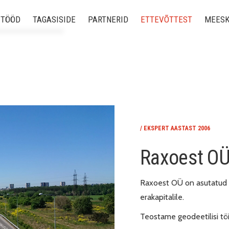
 TÖÖD
TAGASISIDE
PARTNERID
ETTEVÕTTEST
MEES
ed tööd
 uuringud
ine
/ EKSPERT AASTAST 2006
odeesiatööd
Raxoest O
õidukid
Raxoest OÜ on asutatud 
ne ehitus (BIM)
erakapitalile.
Teostame geodeetilisi töid