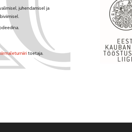
limisel, juhendamisel ja
iviimisel.
eodeedina.
iirmaleturniiri
toetaja.