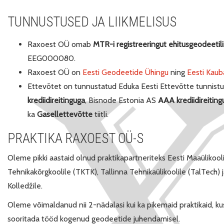
TUNNUSTUSED JA LIIKMELISUS
Raxoest OÜ omab
MTR-i registreeringut ehitusgeodeetil
EEG000080.
Raxoest OÜ on
Eesti Geodeetide Ühingu
ning
Eesti Kaub
Ettevõtet on tunnustatud Eduka Eesti Ettevõtte tunnist
krediidireitinguga
, Bisnode Estonia AS
AAA krediidireiting
ka
Gasellettevõtte
tiitli.
PRAKTIKA RAXOEST OÜ-S
Oleme pikki aastaid olnud praktikapartneriteks Eesti Maaülikool
Tehnikakõrgkoolile (TKTK), Tallinna Tehnikaülikoolile (TalTech)
Kolledžile.
Oleme võimaldanud nii 2-nädalasi kui ka pikemaid praktikaid, ku
sooritada tööd kogenud geodeetide juhendamisel.