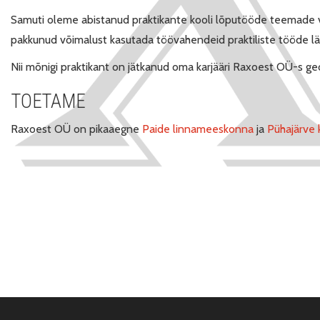
Samuti oleme abistanud praktikante kooli lõputööde teemade va
pakkunud võimalust kasutada töövahendeid praktiliste tööde läb
Nii mõnigi praktikant on jätkanud oma karjääri Raxoest OÜ-s g
TOETAME
Raxoest OÜ on pikaaegne
Paide linnameeskonna
ja
Pühajärve k