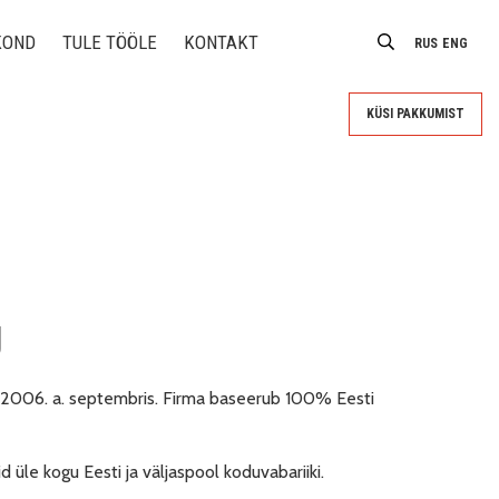
KOND
TULE TÖÖLE
KONTAKT
RUS
ENG
KÜSI PAKKUMIST
Ü
2006. a. septembris. Firma baseerub 100% Eesti
 üle kogu Eesti ja väljaspool koduvabariiki.